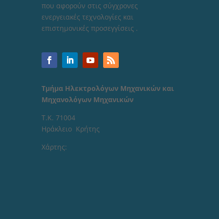
που αφορούν στις σύγχρονες
ενεργειακές τεχνολογίες και
επιστημονικές προσεγγίσεις .
Τμήμα Ηλεκτρολόγων Μηχανικών και
Μηχανολόγων Μηχανικών
Τ.Κ. 71004
Ηράκλειο Κρήτης
Χάρτης: