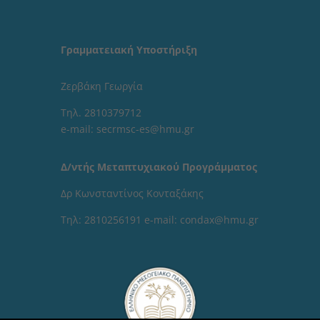
Γραμματειακή Υποστήριξη
Ζερβάκη Γεωργία
Τηλ. 2810379712
e-mail: secrmsc-es@hmu.gr
Δ/ντής Μεταπτυχιακού Προγράμματος
Δρ Κωνσταντίνος Κονταξάκης
Τηλ: 2810256191 e-mail: condax@hmu.gr