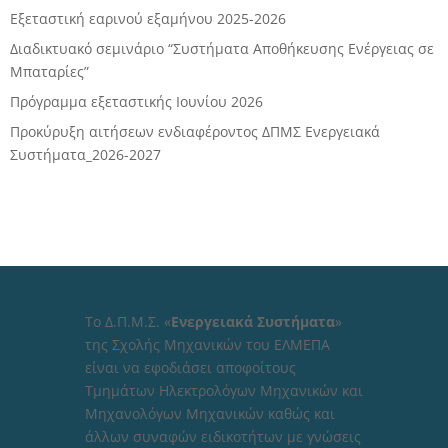
Εξεταστική εαρινού εξαμήνου 2025-2026
Διαδικτυακό σεμινάριο “Συστήματα Αποθήκευσης Ενέργειας σε
Μπαταρίες”
Πρόγραμμα εξεταστικής Ιoυνίου 2026
Προκύρυξη αιτήσεων ενδιαφέροντος ΔΠΜΣ Ενεργειακά
Συστήματα_2026-2027
Το Δ.Π.Μ.Σ. «
Ενεργειακά Συστήματα
»
της Σχολής Μηχανικών του ΕΛΜΕΠΑ
είναι να εφοδιάσει αποφοίτους
Τμημάτων Ηλεκτρολόγων Μηχανικών και
Μηχανολόγων Μηχανικών καθώς και
άλλων συναφών ειδικοτήτων με γνώσεις